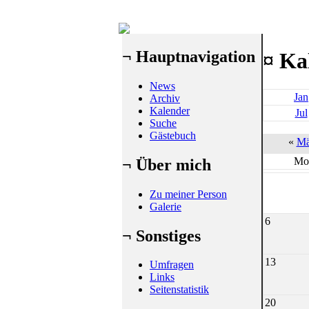
¬ Hauptnavigation
¤ Ka
News
Jan
Archiv
Kalender
Jul
Suche
Gästebuch
«
Mä
Mo
¬ Über mich
Zu meiner Person
Galerie
6
¬ Sonstiges
13
Umfragen
Links
Seitenstatistik
20