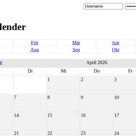
lender
Feb
Mär
Apr
Aug
Sep
Okt
r
April 2026
Di
Mi
Do
Fr
1
2
3
7
8
9
10
14
15
16
17
21
22
23
24