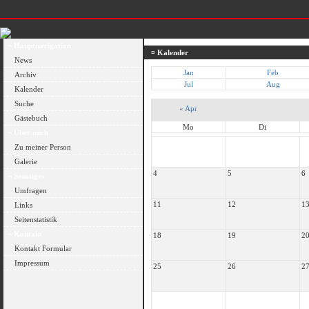
¬ Hauptnavigation
¤ Kalender
News
Jan
Feb
Archiv
Jul
Aug
Kalender
Suche
«
Apr
Gästebuch
Mo
Di
¬ Über mich
Zu meiner Person
Galerie
4
5
6
¬ Sonstiges
Umfragen
11
12
1
Links
Seitenstatistik
¬ Kontakt
18
19
2
Kontakt Formular
Impressum
25
26
2