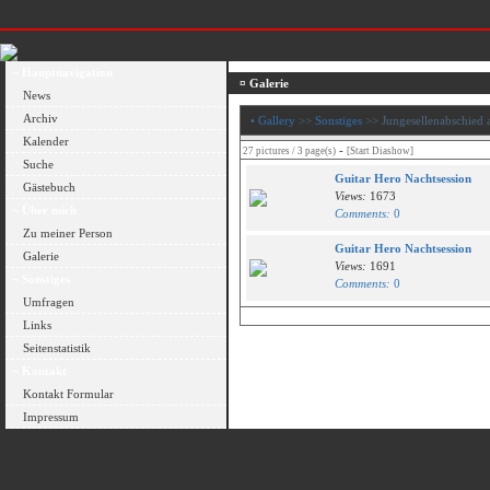
¬ Hauptnavigation
¤ Galerie
News
Archiv
•
Gallery
>>
Sonstiges
>> Jungesellenabschied 
Kalender
-
27 pictures / 3 page(s)
[Start Diashow]
Suche
Guitar Hero Nachtsession
Gästebuch
Views:
1673
¬ Über mich
Comments:
0
Zu meiner Person
Guitar Hero Nachtsession
Galerie
Views:
1691
¬ Sonstiges
Comments:
0
Umfragen
Links
Seitenstatistik
¬ Kontakt
Kontakt Formular
Impressum