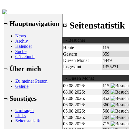
¬ Hauptnavigation
¤ Seitenstatistik
News
• Besucher
Archiv
Kalender
Heute
115
Suche
Gestern
359
Gästebuch
Diesen Monat
4449
Insgesamt
1355231
¬ Über mich
• Diesen Monat
Zu meiner Person
09.08.2026:
115
Galerie
08.08.2026:
359
¬ Sonstiges
07.08.2026:
352
06.08.2026:
360
Umfragen
05.08.2026:
568
Links
04.08.2026:
704
Seitenstatistik
03.08.2026:
715